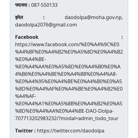
फ्याक्स :
087-550133
इमेल :
daodolpa@moha.gov.np,
daodolpa2076@gmail.com
Facebook :
https://www.facebook.com/%E0%A4%9C%E0
%A4%BF%E0%A4%B2%E0%A5%8D%E0%A4%B2
%E0%A4%BE-
%E0%A4%AA%E0%A5%8D%E0%A4%B0%E0%A
4%B6%E0%A4%BE%E0%A4%B8%E0%A4%A8-
%E0%A4%95%E0%A4%BE%E0%A4%B0%E0%A5
%8D%E0%A4%AF%E0%A4%BE%E0%A4%B2%E0
%A4%AF-
%E0%A4%A1%E0%A5%8B%E0%A4%B2%E0%A5
%8D%E0%A4%AA%E0%A4%BE-DAO-Dolpa-
707713202983232/?modal=admin_todo_tour
Twitter :
https://twitter.com/daodolpa