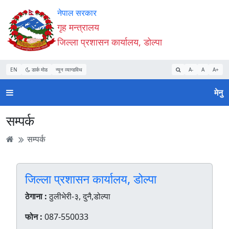
Accessibility
मुख्य
मुख्य
वेबसाइट
नेपाल सरकार
Mode
सामाग्री
नेभिगेसन
खोजमा
गृह मन्त्रालय
सुरु
पढ्नुहाेस्
पढ्नुहाेस्
जानुहोस्
जिल्ला प्रशासन कार्यालय, डोल्पा
गर्नुहोस्
EN
डार्क मोड
न्यून व्यान्डविथ
A-
A
A+
मेनु
सम्पर्क
सम्पर्क
जिल्ला प्रशासन कार्यालय, डोल्पा
ठेगाना :
ठुलीभेरी-३, दुनै,डोल्पा
फोन :
087-550033