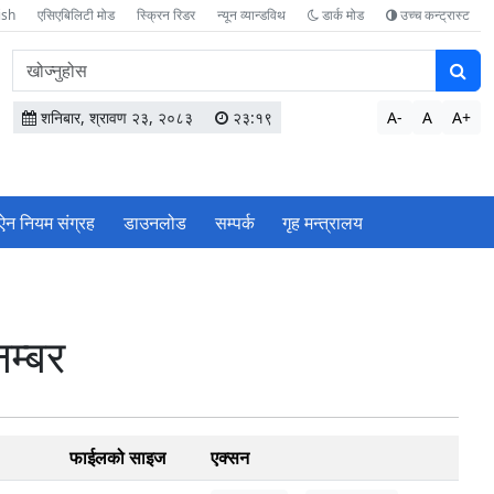
ish
एसिएबिलिटी मोड
स्क्रिन रिडर
न्यून व्यान्डविथ
डार्क मोड
उच्च कन्ट्रास्ट
वेबसाइटमा
सामग्री
खोज्नुहोस
शनिबार, श्रावण २३, २०८३
२३:१९
A-
A
A+
ऐन नियम संग्रह
डाउनलोड
सम्पर्क
गृह मन्त्रालय
नम्बर
फाईलको साइज
एक्सन