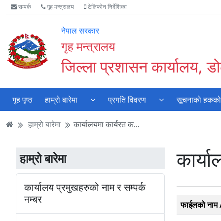
Accessibility
मुख्य
मुख्य
वेबसाइट
सम्पर्क
गृह मन्त्रालय
टेलिफोन निर्देशिका
Mode
सामाग्री
नेभिगेसन
खोजमा
सुरु
पढ्नुहाेस्
पढ्नुहाेस्
जानुहोस्
नेपाल सरकार
गर्नुहोस्
गृह मन्त्रालय
जिल्ला प्रशासन कार्यालय, डोल
गृह पृष्ठ
हाम्रो बारेमा
प्रगति विवरण
सूचनाको हकको क
हाम्रो बारेमा
कार्यालयमा कार्यरत क...
कार्या
हाम्रो बारेमा
कार्यालय प्रमुखहरुको नाम र सम्पर्क
नम्बर
फाईलको नाम /