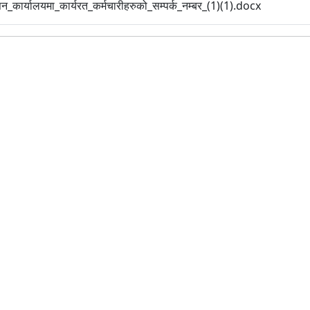
न_कार्यालयमा_कार्यरत_कर्मचारीहरुको_सम्पर्क_नम्बर_(1)(1).docx