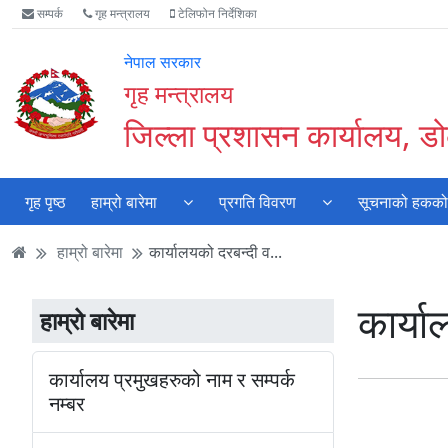
Accessibility
मुख्य
मुख्य
वेबसाइट
सम्पर्क
गृह मन्त्रालय
टेलिफोन निर्देशिका
Mode
सामाग्री
नेभिगेसन
खोजमा
सुरु
पढ्नुहाेस्
पढ्नुहाेस्
जानुहोस्
नेपाल सरकार
गर्नुहोस्
गृह मन्त्रालय
जिल्ला प्रशासन कार्यालय, डोल
गृह पृष्ठ
हाम्रो बारेमा
प्रगति विवरण
सूचनाको हकको क
हाम्रो बारेमा
कार्यालयको दरबन्दी व...
कार्य
हाम्रो बारेमा
कार्यालय प्रमुखहरुको नाम र सम्पर्क
नम्बर