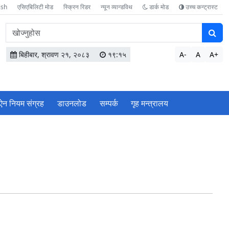
ish
एसिएबिलिटी मोड
स्क्रिन रिडर
न्यून व्यान्डविथ
डार्क मोड
उच्च कन्ट्रास्ट
वेबसाइटमा
सामग्री
खोज्नुहोस
बिहीबार, श्रावण २१, २०८३
१९:१५
A-
A
A+
ऐन नियम संग्रह
डाउनलोड
सम्पर्क
गृह मन्त्रालय