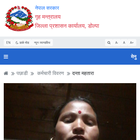
Accessibility
मुख्य
मुख्य
वेबसाइट
नेपाल सरकार
Mode
सामाग्री
नेभिगेसन
खोजमा
गृह मन्त्रालय
सुरु
पढ्नुहाेस्
पढ्नुहाेस्
जानुहोस्
जिल्ला प्रशासन कार्यालय, डोल्पा
गर्नुहोस्
EN
डार्क मोड
न्यून व्यान्डविथ
A-
A
A+
मेनु
पछाडी
कर्मचारी विवरण
दन्ता महतारा