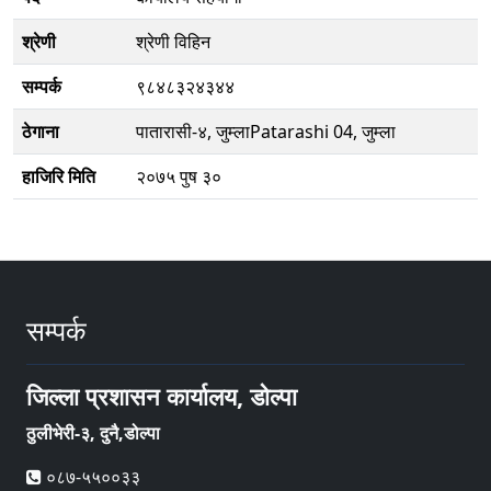
श्रेणी
श्रेणी विहिन
सम्पर्क
९८४८३२४३४४
ठेगाना
पातारासी-४, जुम्लाPatarashi 04, जुम्ला
हाजिरि मिति
२०७५ पुष ३०
सम्पर्क
जिल्ला प्रशासन कार्यालय, डोल्पा
ठुलीभेरी-३, दुनै,डोल्पा
०८७-५५००३३