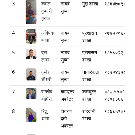
3
कमल
नायब
मुद्दा शाखा
९८४४७०९४६७
कुमारी
सुब्बा
गुरुङ
4
अविषेक
नायब
प्रशासन
९७४५२०६२१६
थापा
सुब्बा
शाखा
5
दत्त
नायब
प्रशासन
९८५८०२२५४८
लामा
सुब्बा
शाखा
6
कुबेर
नायब
नागरिकता
९८२२४३२०७७
चौधरी
सुब्बा
शाखा
7
सन्तोष
कम्प्यूटर
कम्प्युटर
०८७-५५०१३३
बोहोरा
अपरेटर
शाखा
९८५८३६६१३८
8
रितु
विवरण
राहदानी
९८६८५१०९२३
थापा
दर्ता
शाखा
अपरेटर