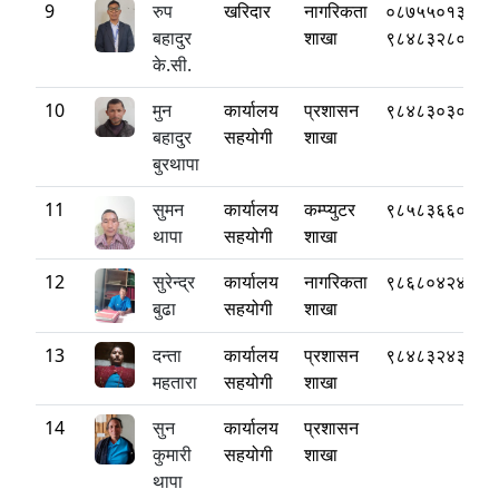
9
रुप
खरिदार
नागरिकता
०८७५५०१३३
बहादुर
शाखा
९८४८३२८०३२
के.सी.
10
मुन
कार्यालय
प्रशासन
९८४८३०३०३३
बहादुर
सहयोगी
शाखा
बुरथापा
11
सुमन
कार्यालय
कम्प्युटर
९८५८३६६०६२
थापा
सहयोगी
शाखा
12
सुरेन्द्र
कार्यालय
नागरिकता
९८६८०४२४१३
बुढा
सहयोगी
शाखा
13
दन्ता
कार्यालय
प्रशासन
९८४८३२४३४४
महतारा
सहयोगी
शाखा
14
सुन
कार्यालय
प्रशासन
कुमारी
सहयोगी
शाखा
थापा