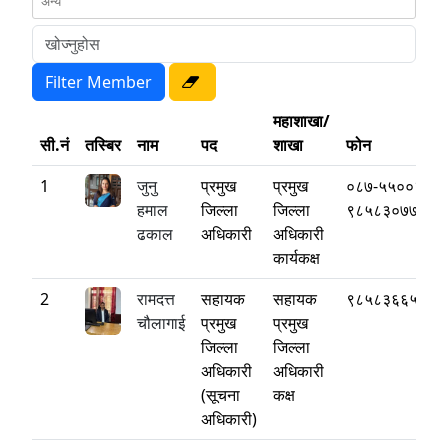
महाशाखा/
सी.नं
तस्बिर
नाम
पद
शाखा
फोन
1
जुनु
प्रमुख
प्रमुख
०८७-५५००३३
हमाल
जिल्ला
जिल्ला
९८५८३०७७७७
ढकाल
अधिकारी
अधिकारी
कार्यकक्ष
2
रामदत्त
सहायक
सहायक
९८५८३६६५६६
चौलागाई
प्रमुख
प्रमुख
जिल्ला
जिल्ला
अधिकारी
अधिकारी
(सूचना
कक्ष
अधिकारी)