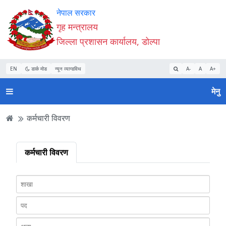
Accessibility
मुख्य
मुख्य
वेबसाइट
नेपाल सरकार
Mode
सामाग्री
नेभिगेसन
खोजमा
गृह मन्त्रालय
सुरु
पढ्नुहाेस्
पढ्नुहाेस्
जानुहोस्
जिल्ला प्रशासन कार्यालय, डोल्पा
गर्नुहोस्
EN
डार्क मोड
न्यून व्यान्डविथ
A-
A
A+
मेनु
कर्मचारी विवरण
कर्मचारी विवरण