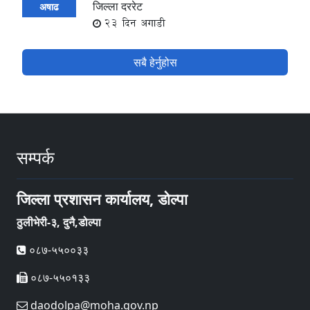
जिल्ला दररेट
अषाढ
23 दिन अगाडी
सबै हेर्नुहोस
सम्पर्क
जिल्ला प्रशासन कार्यालय, डोल्पा
ठुलीभेरी-३, दुनै,डोल्पा
०८७-५५००३३
०८७-५५०१३३
daodolpa@moha.gov.np