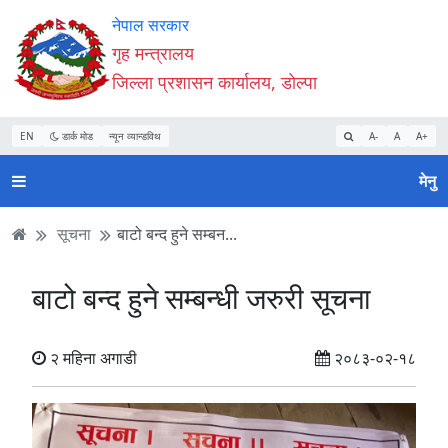
Accessibility
मुख्य
मुख्य
वेबसाइट
नेपाल सरकार
Mode
सामाग्री
नेभिगेसन
खोजमा
गृह मन्त्रालय
सुरु
पढ्नुहाेस्
पढ्नुहाेस्
जानुहोस्
जिल्ला प्रशासन कार्यालय, डोल्पा
गर्नुहोस्
EN
डार्क मोड
न्यून व्यान्डविथ
A-
A
A+
मेनु
सूचना
बाटो बन्द हुने सम्बन...
बाटो बन्द हुने सम्बन्धी जरुरी सूचना
२ महिना अगाडी
२०८३-०२-१८