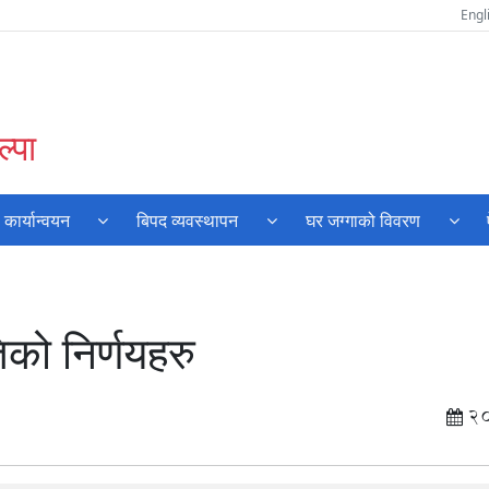
Engl
्पा
ार्यान्वयन
बिपद व्यवस्थापन
घर जग्गाको विवरण
िको निर्णयहरु
2