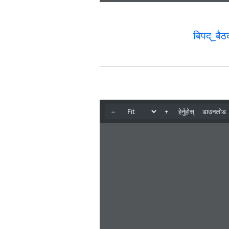
बिपद्_ब