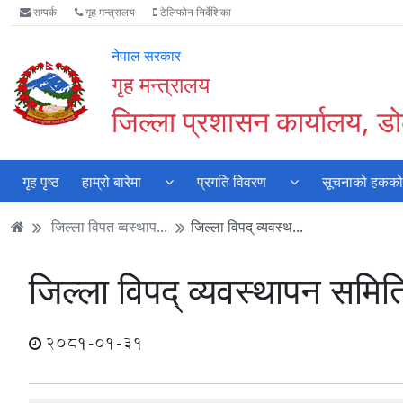
Accessibility
मुख्य
मुख्य
वेबसाइट
सम्पर्क
गृह मन्त्रालय
टेलिफोन निर्देशिका
Mode
सामाग्री
नेभिगेसन
खोजमा
सुरु
पढ्नुहाेस्
पढ्नुहाेस्
जानुहोस्
नेपाल सरकार
गर्नुहोस्
गृह मन्त्रालय
जिल्ला प्रशासन कार्यालय, डोल
गृह पृष्ठ
हाम्रो बारेमा
प्रगति विवरण
सूचनाको हकको क
जिल्ला विपत व्वस्थाप...
जिल्ला विपद् व्यवस्थ...
जिल्ला विपद् व्यवस्थापन समित
2081-01-31