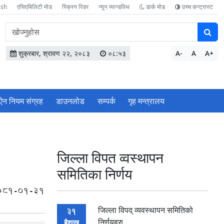
ish
एसिएबिलिटी मोड
स्क्रिन रिडर
न्यून व्यान्डविथ
डार्क मोड
उच्च कन्ट्रास्ट
वेबसाइटमा
सामग्री
खोज्नुहोस
शुक्रबार, श्रावण २२, २०८३
०८:५३
A-
A
A+
ऐन नियम संग्रह
डाउनलोड
सम्पर्क
गृह मन्त्रालय
जिल्ला विपत व्वस्थापन
समितिका निर्णय
081-01-31
जिल्ला विपद् व्यवस्थापन समितिको
31
निर्णयहरु
बैशाख