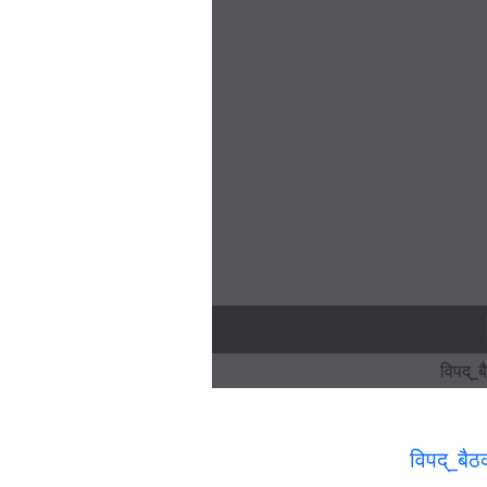
विपद्_ब