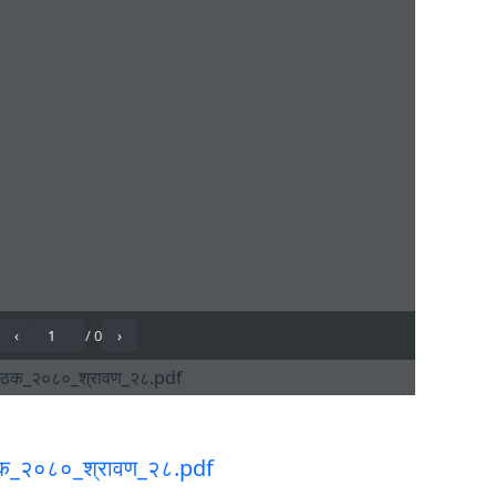
ैठक_२०८०_श्रावण_२८.pdf