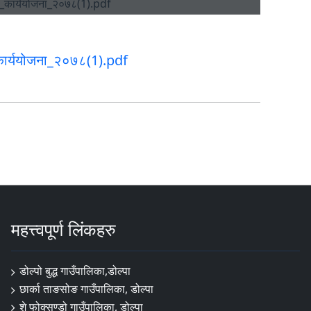
ार्ययोजना_२०७८(1).pdf
महत्त्वपूर्ण लिंकहरु
डोल्पो बुद्ध गाउँपालिका,डोल्पा
छार्का ताङसोङ गाउँपालिका, डोल्पा
शे फोक्सुण्डो गाउँपालिका, डोल्पा