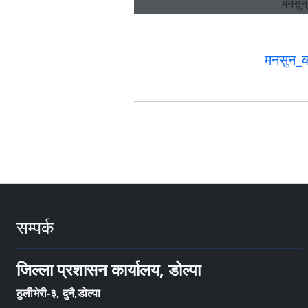
मनसुन_क
सम्पर्क
जिल्ला प्रशासन कार्यालय, डोल्पा
ठुलीभेरी-३, दुनै,डोल्पा