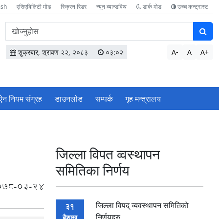
ish
एसिएबिलिटी मोड
स्क्रिन रिडर
न्यून व्यान्डविथ
डार्क मोड
उच्च कन्ट्रास्ट
वेबसाइटमा
सामग्री
खोज्नुहोस
शुक्रबार, श्रावण २२, २०८३
०३:०२
A-
A
A+
ऐन नियम संग्रह
डाउनलोड
सम्पर्क
गृह मन्त्रालय
जिल्ला विपत व्वस्थापन
समितिका निर्णय
078-03-24
जिल्ला विपद् व्यवस्थापन समितिको
31
निर्णयहरु
बैशाख