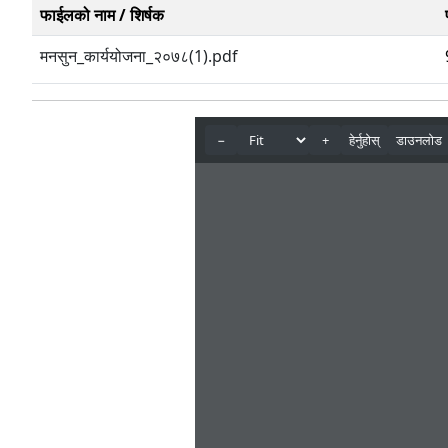
फाईलको नाम / शिर्षक
मनसुन_कार्ययोजना_२०७८(1).pdf