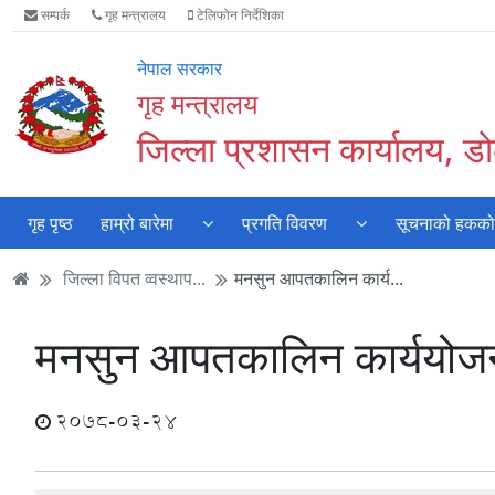
Accessibility
मुख्य
मुख्य
वेबसाइट
सम्पर्क
गृह मन्त्रालय
टेलिफोन निर्देशिका
Mode
सामाग्री
नेभिगेसन
खोजमा
सुरु
पढ्नुहाेस्
पढ्नुहाेस्
जानुहोस्
नेपाल सरकार
गर्नुहोस्
गृह मन्त्रालय
जिल्ला प्रशासन कार्यालय, डोल
गृह पृष्ठ
हाम्रो बारेमा
प्रगति विवरण
सूचनाको हकको क
जिल्ला विपत व्वस्थाप...
मनसुन आपतकालिन कार्य...
मनसुन आपतकालिन कार्ययो
2078-03-24