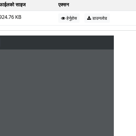
फाईलको साइज
एक्सन
924.76 KB
हेर्नुहोस
डाउनलोड