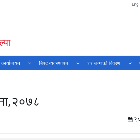
Engl
्पा
ार्यान्वयन
बिपद व्यवस्थापन
घर जग्गाको विवरण
जना,२०७८
2